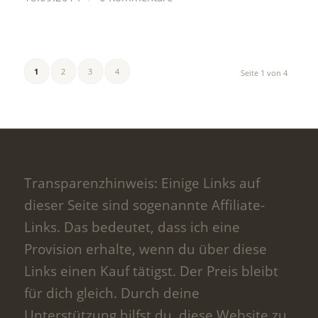
1
2
3
4
Seite 1 von 4
Transparenzhinweis: Einige Links auf
dieser Seite sind sogenannte Affiliate-
Links. Das bedeutet, dass ich eine
Provision erhalte, wenn du über diese
Links einen Kauf tätigst. Der Preis bleibt
für dich gleich. Durch deine
Unterstützung hilfst du, diese Website zu