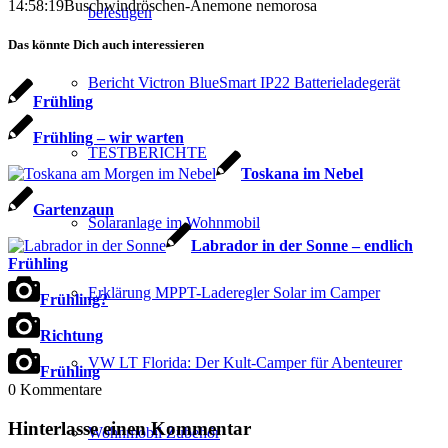
14:58:19
Buschwindröschen-Anemone nemorosa
befestigen
Das könnte Dich auch interessieren
Bericht Victron BlueSmart IP22 Batterieladegerät
Frühling
Frühling – wir warten
TESTBERICHTE
Toskana im Nebel
Gartenzaun
Solaranlage im Wohnmobil
Labrador in der Sonne – endlich
Frühling
Erklärung MPPT-Laderegler Solar im Camper
Frühling?
Richtung
VW LT Florida: Der Kult-Camper für Abenteurer
Frühling
0
Kommentare
Hinterlasse einen Kommentar
Wohnmobil Zubehör