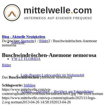
mittelwelle
.
com
UNTERWEGS AUF EIGENER FREQUENZ
Blog - Aktuelle Neuigkeiten
Du bist hier:
Startseite
1
/
Bilder
2
/
Buschwindröschen-Anemone
Startseite
nemorosa
Buschwindröschen-Anemone nemorosa
VW LT FLORIDA
Bilder
Lade-Booster Ladewandler im Wohnmobil
Das
Buschwindröschen
(
Anemone nemorosa
)
Schlagworte:
frühling
https://www.mittelwelle.com/wp-
Alubox – Truckbox – Heckbox am Fahrradträger
content/uploads/2013/04/buschwindroeschen1.jpg
768
1024
norman
https://www.mittelwelle.com/wp-content/uploads/2025/11/logo-
2.svg
norman
2013-04-26 14:58:19
2013-04-26