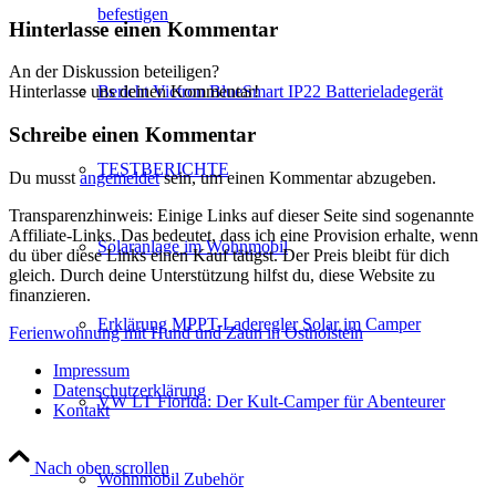
befestigen
Hinterlasse einen Kommentar
An der Diskussion beteiligen?
Bericht Victron BlueSmart IP22 Batterieladegerät
Hinterlasse uns deinen Kommentar!
Schreibe einen Kommentar
TESTBERICHTE
Du musst
angemeldet
sein, um einen Kommentar abzugeben.
Transparenzhinweis: Einige Links auf dieser Seite sind sogenannte
Affiliate-Links. Das bedeutet, dass ich eine Provision erhalte, wenn
Solaranlage im Wohnmobil
du über diese Links einen Kauf tätigst. Der Preis bleibt für dich
gleich. Durch deine Unterstützung hilfst du, diese Website zu
finanzieren.
Erklärung MPPT-Laderegler Solar im Camper
Ferienwohnung mit Hund und Zaun in Ostholstein
Impressum
Datenschutzerklärung
VW LT Florida: Der Kult-Camper für Abenteurer
Kontakt
Nach oben scrollen
Wohnmobil Zubehör