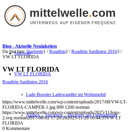
mittelwelle
.
com
UNTERWEGS AUF EIGENER FREQUENZ
Blog - Aktuelle Neuigkeiten
Du bist hier:
Startseite
1
/
Roadtrip
2
/
Roadtrip Sardinien 2016
3
/
Startseite
VW LT FLORIDA
VW LT FLORIDA
VW LT FLORIDA
Roadtrip Sardinien 2016
Lade-Booster Ladewandler im Wohnmobil
https://www.mittelwelle.com/wp-content/uploads/2017/08/VW-LT-
FLORIDA-CAMPER-1.jpg
899
1200
norman
https://www.mittelwelle.com/wp-content/uploads/2025/11/logo-
Alubox – Truckbox – Heckbox am Fahrradträger
2.svg
norman
2017-08-02 17:20:26
2025-11-26 10:44:55
VW LT
FLORIDA
0
Kommentare