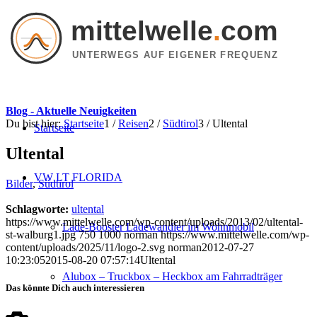
mittelwelle
.
com
UNTERWEGS AUF EIGENER FREQUENZ
Blog - Aktuelle Neuigkeiten
Du bist hier:
Startseite
1
/
Reisen
2
/
Südtirol
3
/
Ultental
Startseite
Ultental
VW LT FLORIDA
Bilder
,
Südtirol
Schlagworte:
ultental
https://www.mittelwelle.com/wp-content/uploads/2013/02/ultental-
Lade-Booster Ladewandler im Wohnmobil
st-walburg1.jpg
750
1000
norman
https://www.mittelwelle.com/wp-
content/uploads/2025/11/logo-2.svg
norman
2012-07-27
10:23:05
2015-08-20 07:57:14
Ultental
Alubox – Truckbox – Heckbox am Fahrradträger
Das könnte Dich auch interessieren