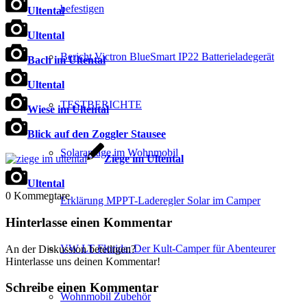
befestigen
Ultental
Ultental
Bericht Victron BlueSmart IP22 Batterieladegerät
Bach im Ultental
Ultental
TESTBERICHTE
Wiese im Ultental
Blick auf den Zoggler Stausee
Solaranlage im Wohnmobil
Ziege im Ultental
Ultental
0
Kommentare
Erklärung MPPT-Laderegler Solar im Camper
Hinterlasse einen Kommentar
VW LT Florida: Der Kult-Camper für Abenteurer
An der Diskussion beteiligen?
Hinterlasse uns deinen Kommentar!
Schreibe einen Kommentar
Wohnmobil Zubehör