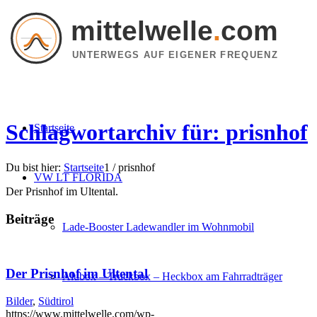
mittelwelle
.
com
UNTERWEGS AUF EIGENER FREQUENZ
Schlagwortarchiv für: prisnhof
Startseite
Du bist hier:
Startseite
1
/
prisnhof
VW LT FLORIDA
Der Prisnhof im Ultental.
Beiträge
Lade-Booster Ladewandler im Wohnmobil
Der Prisnhof im Ultental
Alubox – Truckbox – Heckbox am Fahrradträger
Bilder
,
Südtirol
https://www.mittelwelle.com/wp-