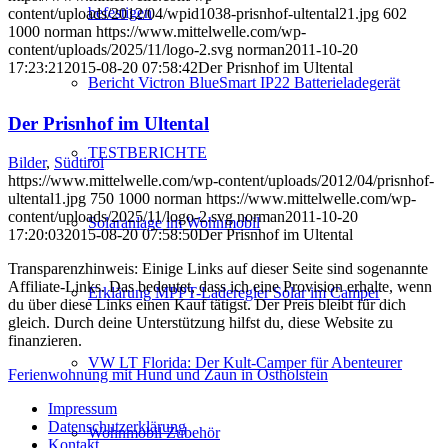
befestigen
content/uploads/2012/04/wpid1038-prisnhof-ultental21.jpg
602
1000
norman
https://www.mittelwelle.com/wp-
content/uploads/2025/11/logo-2.svg
norman
2011-10-20
17:23:21
2015-08-20 07:58:42
Der Prisnhof im Ultental
Bericht Victron BlueSmart IP22 Batterieladegerät
Der Prisnhof im Ultental
TESTBERICHTE
Bilder
,
Südtirol
https://www.mittelwelle.com/wp-content/uploads/2012/04/prisnhof-
ultental1.jpg
750
1000
norman
https://www.mittelwelle.com/wp-
content/uploads/2025/11/logo-2.svg
norman
2011-10-20
Solaranlage im Wohnmobil
17:20:03
2015-08-20 07:58:50
Der Prisnhof im Ultental
Transparenzhinweis: Einige Links auf dieser Seite sind sogenannte
Affiliate-Links. Das bedeutet, dass ich eine Provision erhalte, wenn
Erklärung MPPT-Laderegler Solar im Camper
du über diese Links einen Kauf tätigst. Der Preis bleibt für dich
gleich. Durch deine Unterstützung hilfst du, diese Website zu
finanzieren.
VW LT Florida: Der Kult-Camper für Abenteurer
Ferienwohnung mit Hund und Zaun in Ostholstein
Impressum
Datenschutzerklärung
Wohnmobil Zubehör
Kontakt