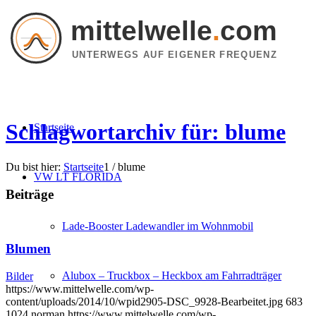
mittelwelle
.
com
UNTERWEGS AUF EIGENER FREQUENZ
Schlagwortarchiv für: blume
Startseite
Du bist hier:
Startseite
1
/
blume
VW LT FLORIDA
Beiträge
Lade-Booster Ladewandler im Wohnmobil
Blumen
Alubox – Truckbox – Heckbox am Fahrradträger
Bilder
https://www.mittelwelle.com/wp-
content/uploads/2014/10/wpid2905-DSC_9928-Bearbeitet.jpg
683
1024
norman
https://www.mittelwelle.com/wp-