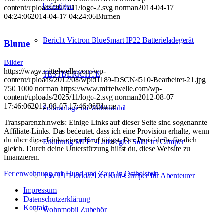
befestigen
content/uploads/2025/11/logo-2.svg
norman
2014-04-17
04:24:06
2014-04-17 04:24:06
Blumen
Bericht Victron BlueSmart IP22 Batterieladegerät
Blume
Bilder
https://www.mittelwelle.com/wp-
TESTBERICHTE
content/uploads/2012/08/wpid1189-DSCN4510-Bearbeitet-21.jpg
750
1000
norman
https://www.mittelwelle.com/wp-
content/uploads/2025/11/logo-2.svg
norman
2012-08-07
17:46:06
2012-08-07 17:46:06
Blume
Solaranlage im Wohnmobil
Transparenzhinweis: Einige Links auf dieser Seite sind sogenannte
Affiliate-Links. Das bedeutet, dass ich eine Provision erhalte, wenn
du über diese Links einen Kauf tätigst. Der Preis bleibt für dich
Erklärung MPPT-Laderegler Solar im Camper
gleich. Durch deine Unterstützung hilfst du, diese Website zu
finanzieren.
Ferienwohnung mit Hund und Zaun in Ostholstein
VW LT Florida: Der Kult-Camper für Abenteurer
Impressum
Datenschutzerklärung
Kontakt
Wohnmobil Zubehör