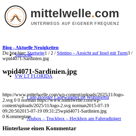
mittelwelle
.
com
UNTERWEGS AUF EIGENER FREQUENZ
Blog - Aktuelle Neuigkeiten
Du bist hier:
Startseite
1
/
2
/
Stintino – Ansicht auf Insel mit Turm
3
/
Startseite
wpid4071-Sardinien.jpg
wpid4071-Sardinien.jpg
VW LT FLORIDA
https://www.mittelwelle.com/wp-content/uploads/2025/11/logo-
Lade-Booster Ladewandler im Wohnmobil
2.svg
0
0
norman
https://www.mittelwelle.com/wp-
content/uploads/2025/11/logo-2.svg
norman
2015-07-19
09:20:50
2015-07-19 09:31:25
wpid4071-Sardinien.jpg
0
Kommentare
Alubox – Truckbox – Heckbox am Fahrradträger
Hinterlasse einen Kommentar