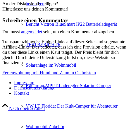
befestigen
An der Diskussion beteiligen?
Hinterlasse uns deinen Kommentar!
Schreibe einen Kommentar
Bericht Victron BlueSmart IP22 Batterieladegerät
Du musst
angemeldet
sein, um einen Kommentar abzugeben.
Transparenzhinweis: Einige Links auf dieser Seite sind sogenannte
TESTBERICHTE
Affiliate-Links. Das bedeutet, dass ich eine Provision erhalte, wenn
du über diese Links einen Kauf tätigst. Der Preis bleibt für dich
gleich. Durch deine Unterstützung hilfst du, diese Website zu
finanzieren.
Solaranlage im Wohnmobil
Ferienwohnung mit Hund und Zaun in Ostholstein
Impressum
Erklärung MPPT-Laderegler Solar im Camper
Datenschutzerklärung
Kontakt
VW LT Florida: Der Kult-Camper für Abenteurer
Nach oben scrollen
Wohnmobil Zubehör