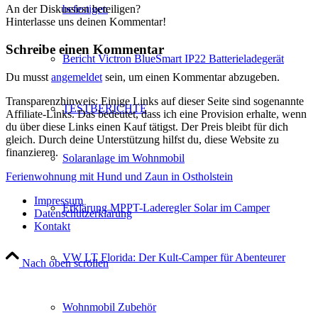
befestigen
An der Diskussion beteiligen?
Hinterlasse uns deinen Kommentar!
Schreibe einen Kommentar
Bericht Victron BlueSmart IP22 Batterieladegerät
Du musst
angemeldet
sein, um einen Kommentar abzugeben.
Transparenzhinweis: Einige Links auf dieser Seite sind sogenannte
TESTBERICHTE
Affiliate-Links. Das bedeutet, dass ich eine Provision erhalte, wenn
du über diese Links einen Kauf tätigst. Der Preis bleibt für dich
gleich. Durch deine Unterstützung hilfst du, diese Website zu
finanzieren.
Solaranlage im Wohnmobil
Ferienwohnung mit Hund und Zaun in Ostholstein
Impressum
Erklärung MPPT-Laderegler Solar im Camper
Datenschutzerklärung
Kontakt
VW LT Florida: Der Kult-Camper für Abenteurer
Nach oben scrollen
Wohnmobil Zubehör