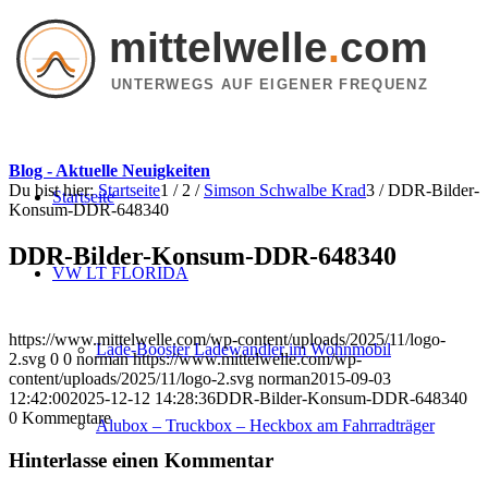
mittelwelle
.
com
UNTERWEGS AUF EIGENER FREQUENZ
Blog - Aktuelle Neuigkeiten
Du bist hier:
Startseite
1
/
2
/
Simson Schwalbe Krad
3
/
DDR-Bilder-
Startseite
Konsum-DDR-648340
DDR-Bilder-Konsum-DDR-648340
VW LT FLORIDA
https://www.mittelwelle.com/wp-content/uploads/2025/11/logo-
Lade-Booster Ladewandler im Wohnmobil
2.svg
0
0
norman
https://www.mittelwelle.com/wp-
content/uploads/2025/11/logo-2.svg
norman
2015-09-03
12:42:00
2025-12-12 14:28:36
DDR-Bilder-Konsum-DDR-648340
0
Kommentare
Alubox – Truckbox – Heckbox am Fahrradträger
Hinterlasse einen Kommentar