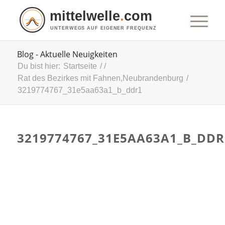
mittelwelle
.
com
UNTERWEGS AUF EIGENER FREQUENZ
Blog - Aktuelle Neuigkeiten
Du bist hier:
Startseite
/
/
Rat des Bezirkes mit Fahnen,Neubrandenburg
/
3219774767_31e5aa63a1_b_ddr1
3219774767_31E5AA63A1_B_DDR