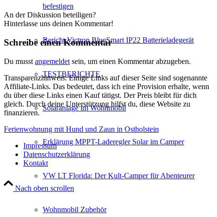
befestigen
An der Diskussion beteiligen?
Hinterlasse uns deinen Kommentar!
Bericht Victron BlueSmart IP22 Batterieladegerät
Schreibe einen Kommentar
Du musst
angemeldet
sein, um einen Kommentar abzugeben.
TESTBERICHTE
Transparenzhinweis: Einige Links auf dieser Seite sind sogenannte
Affiliate-Links. Das bedeutet, dass ich eine Provision erhalte, wenn
du über diese Links einen Kauf tätigst. Der Preis bleibt für dich
gleich. Durch deine Unterstützung hilfst du, diese Website zu
Solaranlage im Wohnmobil
finanzieren.
Ferienwohnung mit Hund und Zaun in Ostholstein
Erklärung MPPT-Laderegler Solar im Camper
Impressum
Datenschutzerklärung
Kontakt
VW LT Florida: Der Kult-Camper für Abenteurer
Nach oben scrollen
Wohnmobil Zubehör