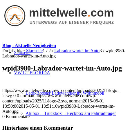
mittelwelle
.
com
UNTERWEGS AUF EIGENER FREQUENZ
Blog - Aktuelle Neuigkeiten
Du bist hier:
Startseite
1
/
2
/
Labrador wartet im Auto
3
/
wpid3980-
Startseite
Labrador-wartet-im-Auto.jpg
wpid3980-Labrador-wartet-im-Auto.jpg
VW LT FLORIDA
https://www.mittelwelle.com/wp-content/uploads/2025/11/logo-
Lade-Booster Ladewandler im Wohnmobil
2.svg
0
0
norman
https://www.mittelwelle.com/wp-
content/uploads/2025/11/logo-2.svg
norman
2015-05-01
13:50:00
2015-05-01 13:51:10
wpid3980-Labrador-wartet-im-
Auto.jpg
Alubox – Truckbox – Heckbox am Fahrradträger
0
Kommentare
Hinterlasse einen Kommentar