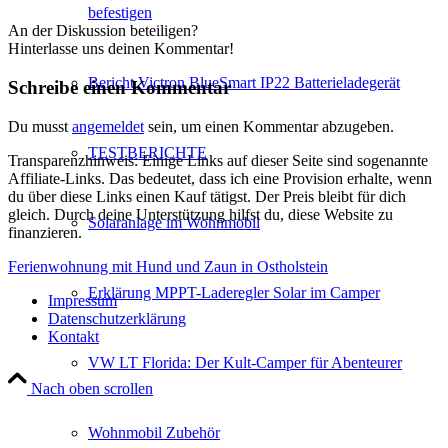
befestigen
An der Diskussion beteiligen?
Hinterlasse uns deinen Kommentar!
Bericht Victron BlueSmart IP22 Batterieladegerät
Schreibe einen Kommentar
Du musst
angemeldet
sein, um einen Kommentar abzugeben.
TESTBERICHTE
Transparenzhinweis: Einige Links auf dieser Seite sind sogenannte
Affiliate-Links. Das bedeutet, dass ich eine Provision erhalte, wenn
du über diese Links einen Kauf tätigst. Der Preis bleibt für dich
gleich. Durch deine Unterstützung hilfst du, diese Website zu
Solaranlage im Wohnmobil
finanzieren.
Ferienwohnung mit Hund und Zaun in Ostholstein
Erklärung MPPT-Laderegler Solar im Camper
Impressum
Datenschutzerklärung
Kontakt
VW LT Florida: Der Kult-Camper für Abenteurer
Nach oben scrollen
Wohnmobil Zubehör