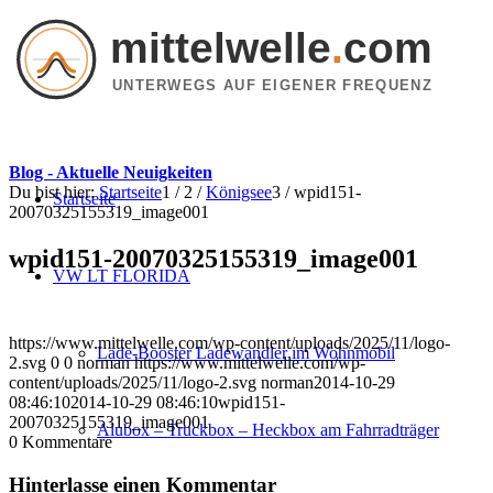
mittelwelle
.
com
UNTERWEGS AUF EIGENER FREQUENZ
Blog - Aktuelle Neuigkeiten
Du bist hier:
Startseite
1
/
2
/
Königsee
3
/
wpid151-
Startseite
20070325155319_image001
wpid151-20070325155319_image001
VW LT FLORIDA
https://www.mittelwelle.com/wp-content/uploads/2025/11/logo-
Lade-Booster Ladewandler im Wohnmobil
2.svg
0
0
norman
https://www.mittelwelle.com/wp-
content/uploads/2025/11/logo-2.svg
norman
2014-10-29
08:46:10
2014-10-29 08:46:10
wpid151-
20070325155319_image001
Alubox – Truckbox – Heckbox am Fahrradträger
0
Kommentare
Hinterlasse einen Kommentar