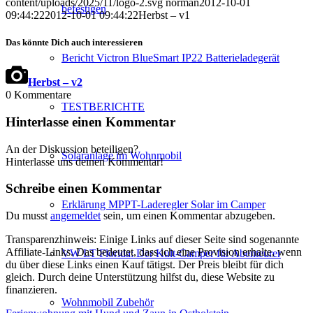
content/uploads/2025/11/logo-2.svg
norman
2012-10-01
befestigen
09:44:22
2012-10-01 09:44:22
Herbst – v1
Das könnte Dich auch interessieren
Bericht Victron BlueSmart IP22 Batterieladegerät
Herbst – v2
0
Kommentare
TESTBERICHTE
Hinterlasse einen Kommentar
An der Diskussion beteiligen?
Solaranlage im Wohnmobil
Hinterlasse uns deinen Kommentar!
Schreibe einen Kommentar
Erklärung MPPT-Laderegler Solar im Camper
Du musst
angemeldet
sein, um einen Kommentar abzugeben.
Transparenzhinweis: Einige Links auf dieser Seite sind sogenannte
Affiliate-Links. Das bedeutet, dass ich eine Provision erhalte, wenn
VW LT Florida: Der Kult-Camper für Abenteurer
du über diese Links einen Kauf tätigst. Der Preis bleibt für dich
gleich. Durch deine Unterstützung hilfst du, diese Website zu
finanzieren.
Wohnmobil Zubehör