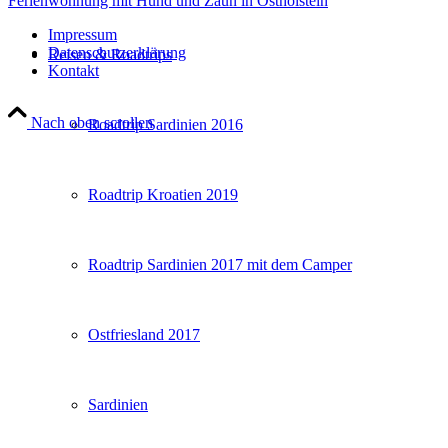
Ferienwohnung mit Hund und Zaun in Ostholstein
Impressum
Datenschutzerklärung
Reisen & Roadtrips
Kontakt
Nach oben scrollen
Roadtrip Sardinien 2016
Roadtrip Kroatien 2019
Roadtrip Sardinien 2017 mit dem Camper
Ostfriesland 2017
Sardinien