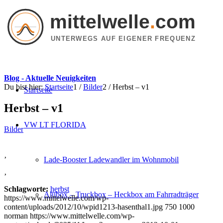
mittelwelle
.
com
UNTERWEGS AUF EIGENER FREQUENZ
Blog - Aktuelle Neuigkeiten
Du bist hier:
Startseite
1
/
Bilder
2
/
Herbst – v1
Startseite
Herbst – v1
VW LT FLORIDA
Bilder
‚
Lade-Booster Ladewandler im Wohnmobil
‚
Schlagworte:
herbst
Alubox – Truckbox – Heckbox am Fahrradträger
https://www.mittelwelle.com/wp-
content/uploads/2012/10/wpid1213-hasenthal1.jpg
750
1000
norman
https://www.mittelwelle.com/wp-