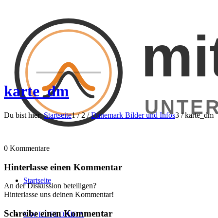
mi
karte_dm
UNTER
Du bist hier:
Startseite
1
/
2
/
Dänemark Bilder und Infos
3
/
karte_dm
0
Kommentare
Hinterlasse einen Kommentar
Startseite
An der Diskussion beteiligen?
Hinterlasse uns deinen Kommentar!
Schreibe einen Kommentar
VW LT FLORIDA