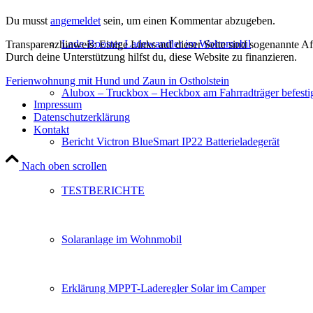
Du musst
angemeldet
sein, um einen Kommentar abzugeben.
Lade-Booster Ladewandler im Wohnmobil
Transparenzhinweis: Einige Links auf dieser Seite sind sogenannte Affi
Durch deine Unterstützung hilfst du, diese Website zu finanzieren.
Ferienwohnung mit Hund und Zaun in Ostholstein
Alubox – Truckbox – Heckbox am Fahrradträger befesti
Impressum
Datenschutzerklärung
Kontakt
Bericht Victron BlueSmart IP22 Batterieladegerät
Nach oben scrollen
TESTBERICHTE
Solaranlage im Wohnmobil
Erklärung MPPT-Laderegler Solar im Camper