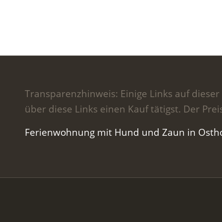
Transparenzhinweis: Einige Links auf dieser 
über diese Links einen Kauf tätigst. Der Prei
Ferienwohnung mit Hund und Zaun in Ostho