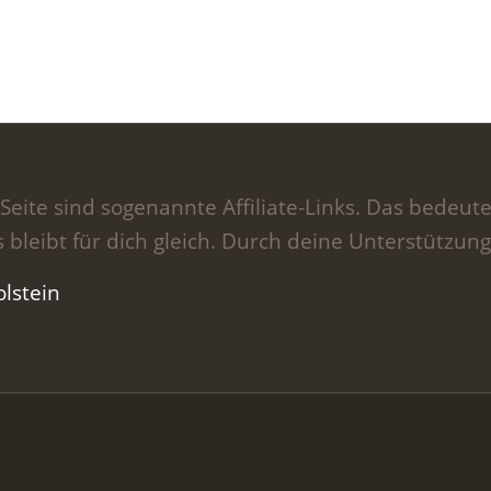
Seite sind sogenannte Affiliate-Links. Das bedeute
s bleibt für dich gleich. Durch deine Unterstützung
lstein