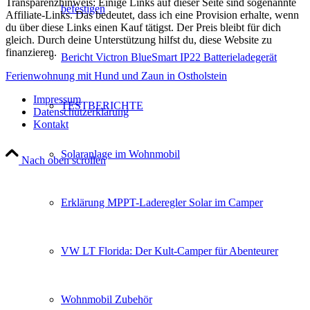
Transparenzhinweis: Einige Links auf dieser Seite sind sogenannte
befestigen
Affiliate-Links. Das bedeutet, dass ich eine Provision erhalte, wenn
du über diese Links einen Kauf tätigst. Der Preis bleibt für dich
gleich. Durch deine Unterstützung hilfst du, diese Website zu
finanzieren.
Bericht Victron BlueSmart IP22 Batterieladegerät
Ferienwohnung mit Hund und Zaun in Ostholstein
Impressum
TESTBERICHTE
Datenschutzerklärung
Kontakt
Solaranlage im Wohnmobil
Nach oben scrollen
Erklärung MPPT-Laderegler Solar im Camper
VW LT Florida: Der Kult-Camper für Abenteurer
Wohnmobil Zubehör