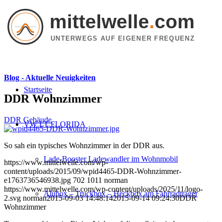
mittelwelle
.
com
UNTERWEGS AUF EIGENER FREQUENZ
Blog - Aktuelle Neuigkeiten
Startseite
DDR Wohnzimmer
DDR Gebäude
VW LT FLORIDA
So sah ein typisches Wohnzimmer in der DDR aus.
Lade-Booster Ladewandler im Wohnmobil
https://www.mittelwelle.com/wp-
content/uploads/2015/09/wpid4465-DDR-Wohnzimmer-
e1763736546938.jpg
702
1011
norman
https://www.mittelwelle.com/wp-content/uploads/2025/11/logo-
Alubox – Truckbox – Heckbox am Fahrradträger
2.svg
norman
2015-09-03 14:48:14
2015-09-14 09:24:30
DDR
Wohnzimmer